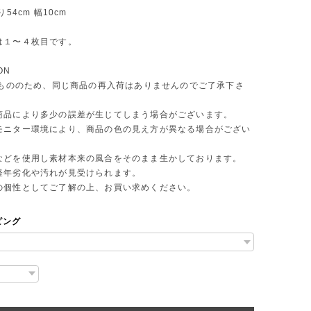
り54cm 幅10cm
は１〜４枚目です。
ON
 点もののため、同じ商品の再入荷はありませんのでご了承下さ
商品により多少の誤差が生じてしまう場合がございます。
モニター環境により、商品の色の見え方が異なる場合がござい
などを使用し素材本来の風合をそのまま生かしております。
年劣化や汚れが見受けられます。
個性としてご了解の上、お買い求めください。
ピング