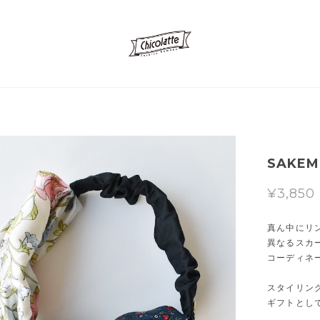
SAKEMI
¥3,850
真ん中にリ
異なるスカ
コーディネ
スタイリン
ギフトとし