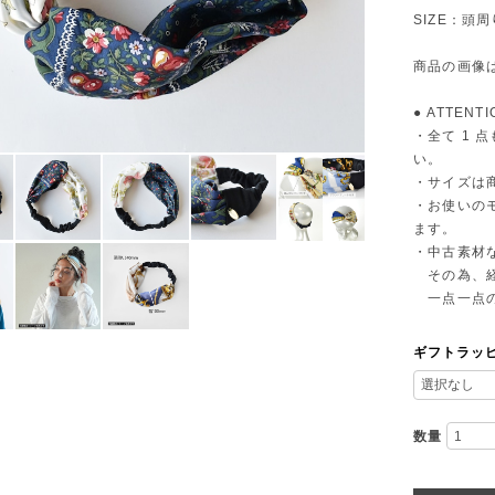
SIZE：頭周
商品の画像
● ATTENTI
・全て 1
い。
・サイズは
・お使いの
ます。
・中古素材
その為、経
一点一点の
ギフトラッ
数量