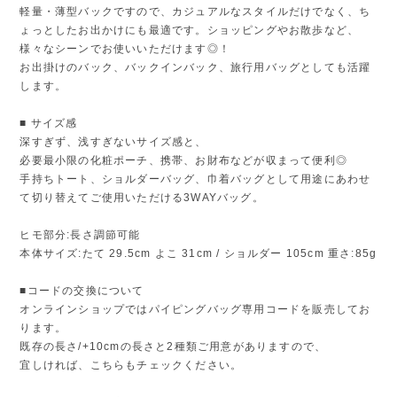
軽量・薄型バックですので、カジュアルなスタイルだけでなく、ち
ょっとしたお出かけにも最適です。ショッピングやお散歩など、
様々なシーンでお使いいただけます◎！
お出掛けのバック、バックインバック、旅行用バッグとしても活躍
します。
■ サイズ感
深すぎず、浅すぎないサイズ感と、
必要最小限の化粧ポーチ、携帯、お財布などが収まって便利◎
手持ちトート、ショルダーバッグ、巾着バッグとして用途にあわせ
て切り替えてご使用いただける3WAYバッグ。
ヒモ部分:長さ調節可能
本体サイズ:たて 29.5cm よこ 31cm / ショルダー 105cm 重さ:85g
■コードの交換について
オンラインショップではパイピングバッグ専用コードを販売してお
ります。
既存の長さ/+10cmの長さと2種類ご用意がありますので、
宜しければ、こちらもチェックください。