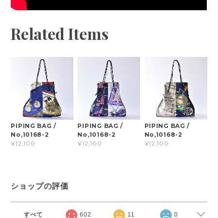
Related Items
PIPING BAG /
PIPING BAG /
PIPING BAG /
No,10168-2
No,10168-2
No,10168-2
¥12,100
¥12,100
¥12,100
ショップの評価
すべて
602
11
0