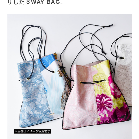
りした３WAY BAG。