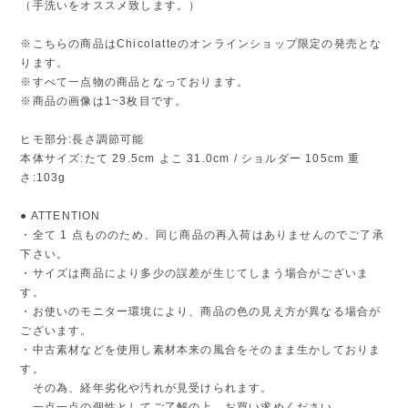
（手洗いをオススメ致します。）
※こちらの商品はChicolatteのオンラインショップ限定の発売とな
ります。
※すべて一点物の商品となっております。
※商品の画像は1~3枚目です。
ヒモ部分:長さ調節可能
本体サイズ:たて 29.5cm よこ 31.0cm / ショルダー 105cm 重
さ:103g
● ATTENTION
・全て 1 点もののため、同じ商品の再入荷はありませんのでご了承
下さい。
・サイズは商品により多少の誤差が生じてしまう場合がございま
す。
・お使いのモニター環境により、商品の色の見え方が異なる場合が
ございます。
・中古素材などを使用し素材本来の風合をそのまま生かしておりま
す。
その為、経年劣化や汚れが見受けられます。
一点一点の個性としてご了解の上、お買い求めください。