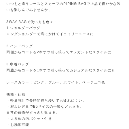
いつもと違うレースとスカーフのPIPING BAGで上品で軽やかな装
いを楽しんでみませんか。
3WAY BAGで使い方も色々・・
1.ショルダーバッグ
ロングショルダーで肩にかけてイェイリーユースに
2.ハンドバッグ
両側からコードを2本ずつ引っ張ってエレガントなスタイルに
3.巾着バッグ
両脇からコードを1本ずつ引っ張ってカジュアルなスタイルにも
レースカラー：ピンク、ブルー、ホワイト、ベージュ/4色
機能・仕様
・軽量設計で長時間持ち歩いても疲れにくい。
・程よい容量でB5サイズの手帳なども入る。
日常の荷物がすっきり収まる。
・大きめの内ポケット付き
・お洗濯可能