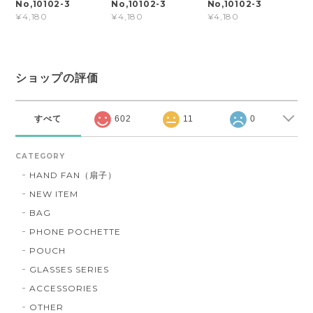
No,10102-3
No,10102-3
No,10102-3
¥4,180
¥4,180
¥4,180
ショップの評価
すべて
602
11
0
CATEGORY
HAND FAN（扇子）
NEW ITEM
BAG
PHONE POCHETTE
POUCH
GLASSES SERIES
ACCESSORIES
OTHER